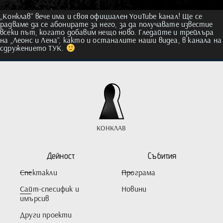
„Конклав“ вече има и своя официален YouTube канал! Ще се
радваме да се абонирате за него, за да получавате известие
всеки път, когато добавим нещо ново. Гледайте и трейлъра
на „Леонс и Лена“, както и останалите наши видеа, в канала на
сдружението ТУК.
КОНКЛАВ
Дейност
Събития
Спектакли
Програма
Сайт-спесифик и
Новини
имърсив
Други проекти