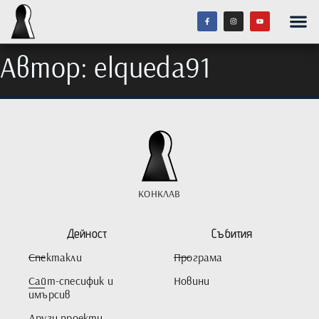
Автор:
elqueda91
КОНКЛАВ
Дейност
Събития
Спектакли
Програма
Сайт-спесифик и
Новини
имърсив
Други проекти