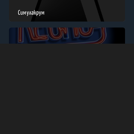
Симулакрум
Леонс и Лена